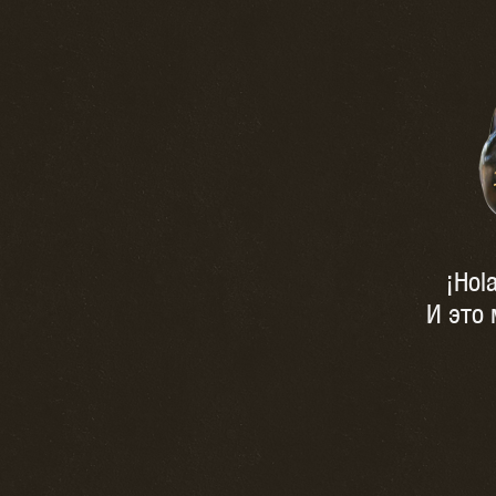
¡Hol
И это 