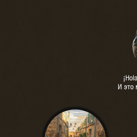
¡Hol
И это 