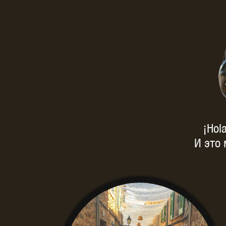
¡Hol
И это 