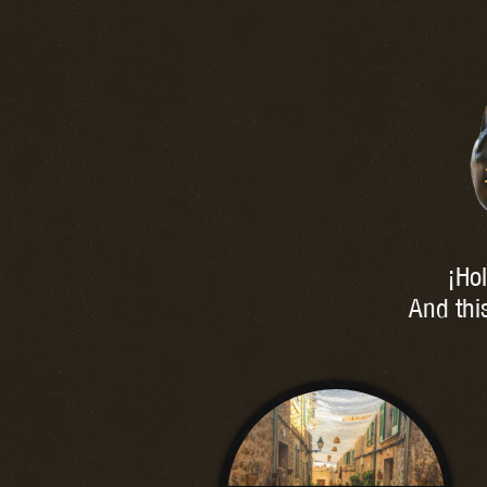
¡Hol
And thi