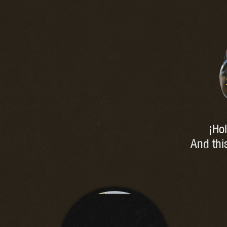
¡Hol
And thi